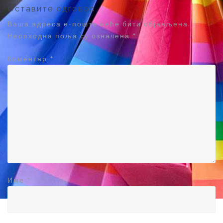
Оставите одговор
Ваша адреса е-поште неће бити објављена.
Неопходна поља су означена
*
Коментар
*
Име
*