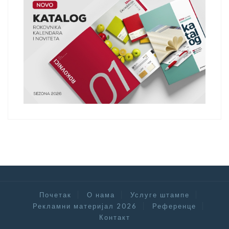
Почетак
О нама
Услуге штампе
Рекламни материјал 2026
Референце
Контакт