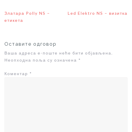
Кретање
Златара Polly NS –
Led Elektro NS – визитка
чланка
етикета
Оставите одговор
Ваша адреса е-поште неће бити објављена.
Неопходна поља су означена
*
Коментар
*